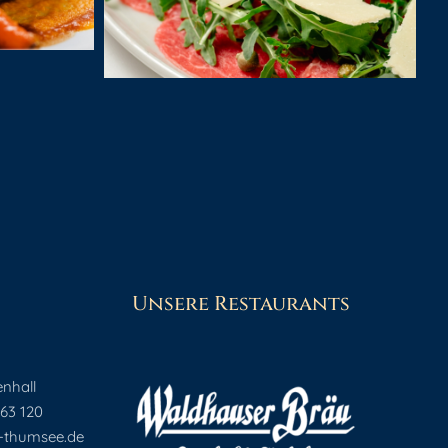
Unsere Restaurants
nhall
 63 120
-thumsee.de