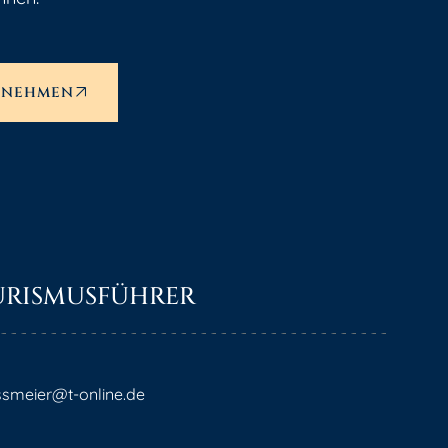
UFNEHMEN
URISMUSFÜHRER
ossmeier@t-online.de