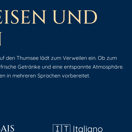
E
I
S
E
N
U
N
D
N
auf den Thumsee lädt zum Verweilen ein. Ob zum
 frische Getränke und eine entspannte Atmosphäre.
ten in mehreren Sprachen vorbereitet.
AIS
🇮🇹 Italiano