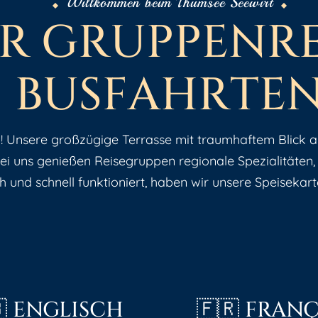
Willkommen beim Thumsee Seewirt
R
G
R
U
P
P
E
N
R
B
U
S
F
A
H
R
T
E
! Unsere großzügige Terrasse mit traumhaftem Blick 
i uns genießen Reisegruppen regionale Spezialitäten,
 und schnell funktioniert, haben wir unsere Speisekar
🇧 ENGLISCH
🇫🇷 FRANÇ