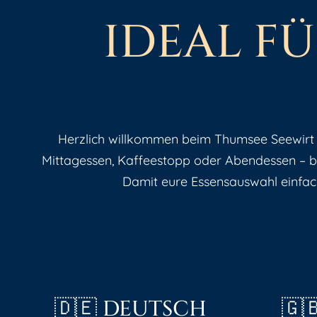
I
D
E
A
L
F
Ü
Herzlich willkommen beim Thumsee Seewirt 
Mittagessen, Kaffeestopp oder Abendessen – be
Damit eure Essensauswahl einfach
🇩🇪 DEUTSCH
🇬