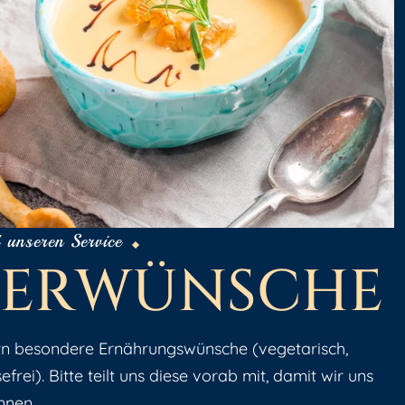
 unseren Service
E
R
W
Ü
N
S
C
H
E
rn besondere Ernährungswünsche (vegetarisch,
efrei). Bitte teilt uns diese vorab mit, damit wir uns
nnen.