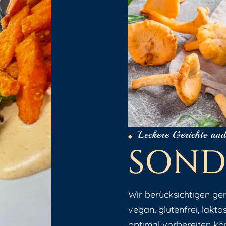
Leckere Gerichte und
S
O
N
D
Wir berücksichtigen ge
vegan, glutenfrei, laktos
optimal vorbereiten kö