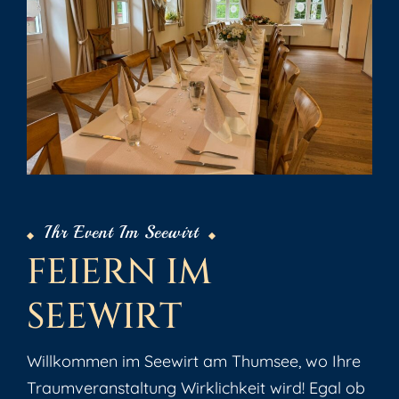
Ihr Event Im Seewirt
F
E
I
E
R
N
I
M
S
E
E
W
I
R
T
Willkommen im Seewirt am Thumsee, wo Ihre
Traumveranstaltung Wirklichkeit wird! Egal ob