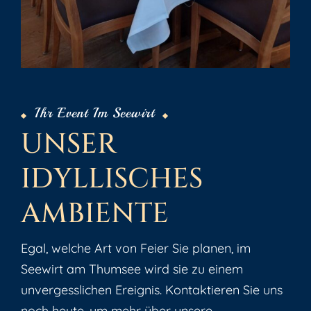
Ihr Event Im Seewirt
U
N
S
E
R
I
D
Y
L
L
I
S
C
H
E
S
A
M
B
I
E
N
T
E
Egal, welche Art von Feier Sie planen, im
Seewirt am Thumsee wird sie zu einem
unvergesslichen Ereignis. Kontaktieren Sie uns
noch heute, um mehr über unsere