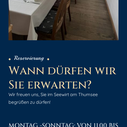
Reservierung
W
a
n
n
d
ü
r
f
e
n
w
i
r
S
i
e
e
r
w
a
r
t
e
n
?
Wir freuen uns, Sie im Seewirt am Thumsee
begrüßen zu dürfen!
MONTAG -SONNTAG: VON 11.00 BIS